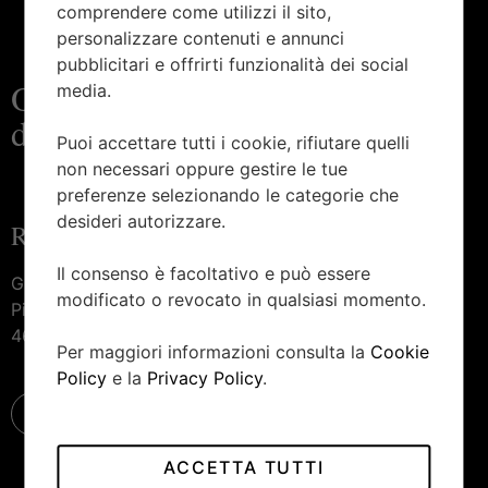
comprendere come utilizzi il sito,
personalizzare contenuti e annunci
pubblicitari e offrirti funzionalità dei social
Orologeria e gioielleria
media.
d’eccellenza
Puoi accettare tutti i cookie, rifiutare quelli
non necessari oppure gestire le tue
preferenze selezionando le categorie che
desideri autorizzare.
Raggiungici
Il consenso è facoltativo e può essere
Gioielleria Piccinini —
modificato o revocato in qualsiasi momento.
Piazza Marconi, 27
46100 Mantova
Per maggiori informazioni consulta la
Cookie
Policy
e la
Privacy Policy
.
ACCETTA TUTTI