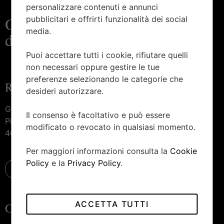
personalizzare contenuti e annunci
Orologeria e gioielleria
pubblicitari e offrirti funzionalità dei social
media.
d’eccellenza
Puoi accettare tutti i cookie, rifiutare quelli
non necessari oppure gestire le tue
preferenze selezionando le categorie che
Raggiungici
desideri autorizzare.
Gioielleria Piccinini —
Il consenso è facoltativo e può essere
Piazza Marconi, 27
modificato o revocato in qualsiasi momento.
46100 Mantova
Per maggiori informazioni consulta la
Cookie
Policy
e la
Privacy Policy
.
ACCETTA TUTTI
Contattaci