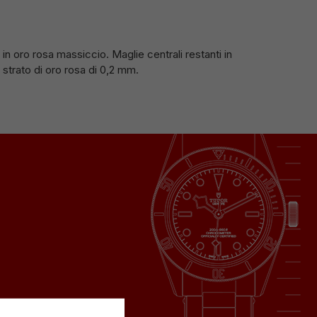
 in oro rosa massiccio. Maglie centrali restanti in
 strato di oro rosa di 0,2 mm.