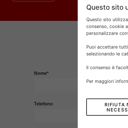
Questo sito u
Questo sito utilizz
consenso, cookie ana
personalizzare conte
Puoi accettare tutti
selezionando le cat
Il consenso è faco
Nome*
Per maggiori infor
Telefono
RIFIUTA
NECESS