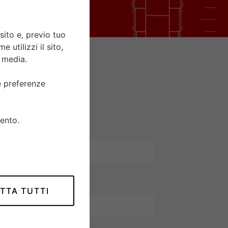
sito e, previo tuo
 utilizzi il sito,
l media.
ue preferenze
ento.
TTA TUTTI