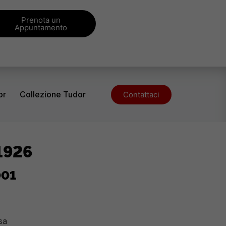
Prenota un
Appuntamento
or
Collezione Tudor
Contattaci
1926
001
sa