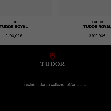
TUDOR
TUDOR
TUDOR ROYAL
TUDOR ROYA
3.190,00
€
3.190,00
€
Il marchio tudor
La collezione
Contattaci