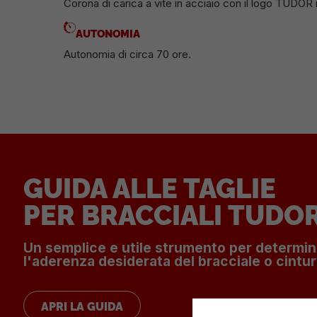
Corona di carica a vite in acciaio con il logo TUDOR in
AUTONOMIA
Autonomia di circa 70 ore.
GUIDA ALLE TAGLIE
PER BRACCIALI TUDO
Un semplice e utile strumento per determi
l'aderenza desiderata del bracciale o cintur
APRI LA GUIDA