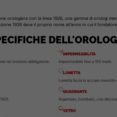
one orologiera con la linea 1926, una gamma di orologi mecca
ezione 1926 deve il proprio nome all’anno in cui il fondator
PECIFICHE DELL'OROLOG
IMPERMEABILITÀ
one né revisioni obbligatorie.
Impermeabile fino a 100 metri.
LUNETTA
Lunetta liscia in acciaio rivestito
QUADRANTE
T601.
Argentato, bombato, con decorazi
VETRO