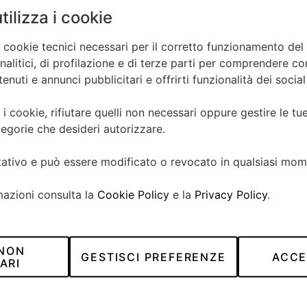
tilizza i cookie
a cookie tecnici necessari per il corretto funzionamento del 
litici, di profilazione e di terze parti per comprendere come
nuti e annunci pubblicitari e offrirti funzionalità dei socia
CONTATTACI
 i cookie, rifiutare quelli non necessari oppure gestire le t
egorie che desideri autorizzare.
SEI INTERESSATO?
ltativo e può essere modificato o revocato in qualsiasi mom
Cognome*
mazioni consulta la
Cookie Policy
e la
Privacy Policy
.
Email*
 NON
GESTISCI PREFERENZE
ACCE
ARI