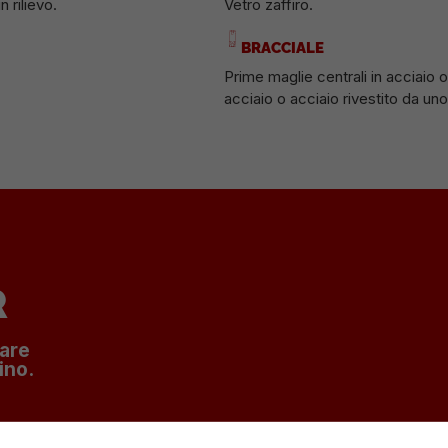
 rilievo.
Vetro zaffiro.
BRACCIALE
Prime maglie centrali in acciaio o
acciaio o acciaio rivestito da uno
R
nare
ino.