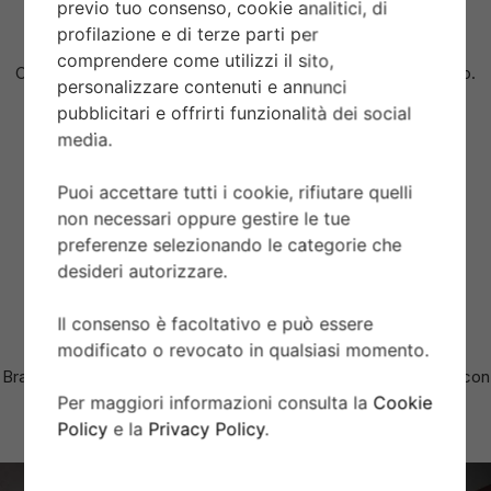
previo tuo consenso, cookie analitici, di
profilazione e di terze parti per
CORONA DI CARICA
comprendere come utilizzi il sito,
Corona di carica a vite in acciaio con la rosa TUDOR in rilievo.
personalizzare contenuti e annunci
pubblicitari e offrirti funzionalità dei social
media.
VETRO
Vetro zaffiro bombato.
Puoi accettare tutti i cookie, rifiutare quelli
non necessari oppure gestire le tue
AUTONOMIA
preferenze selezionando le categorie che
desideri autorizzare.
Autonomia di circa 70 ore.
Il consenso è facoltativo e può essere
BRACCIALE
modificato o revocato in qualsiasi momento.
Bracciale a cinque maglie in acciaio, finitura lucida e satinata, con
chiusura TUDOR “T-fit”.
Per maggiori informazioni consulta la
Cookie
Policy
e la
Privacy Policy
.