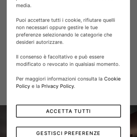
media.
VETRO
Puoi accettare tutti i cookie, rifiutare quelli
Vetro zaffiro bombato.
non necessari oppure gestire le tue
preferenze selezionando le categorie che
desideri autorizzare.
AUTONOMIA
Autonomia di circa 70 ore.
Il consenso è facoltativo e può essere
modificato o revocato in qualsiasi momento.
BRACCIALE
Per maggiori informazioni consulta la
Cookie
Cinturino in tessuto color tortora con fibbia ad ardiglione in
Policy
e la
Privacy Policy
.
argento 925.
ACCETTA TUTTI
GESTISCI PREFERENZE