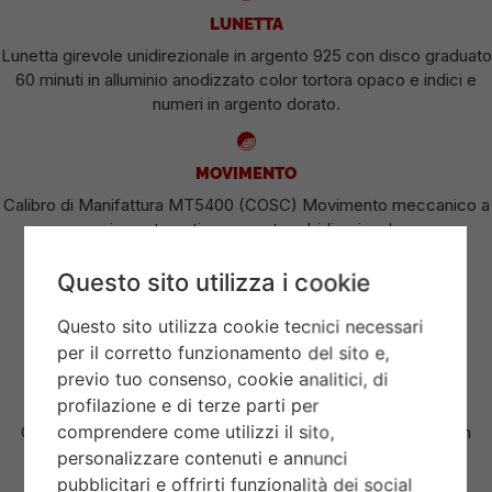
LUNETTA
Lunetta girevole unidirezionale in argento 925 con disco graduato
60 minuti in alluminio anodizzato color tortora opaco e indici e
numeri in argento dorato.
MOVIMENTO
Calibro di Manifattura MT5400 (COSC) Movimento meccanico a
carica automatica con rotore bidirezionale.
Questo sito utilizza i cookie
QUADRANTE
Questo sito utilizza cookie tecnici necessari
Color tortora, bombato.
per il corretto funzionamento del sito e,
previo tuo consenso, cookie analitici, di
CORONA DI CARICA
profilazione e di terze parti per
comprendere come utilizzi il sito,
Corona di carica a vite in argento 925, con la rosa TUDOR in
rilievo e con tubo della corona in argento 925 satinato con
personalizzare contenuti e annunci
lavorazione circolare.
pubblicitari e offrirti funzionalità dei social