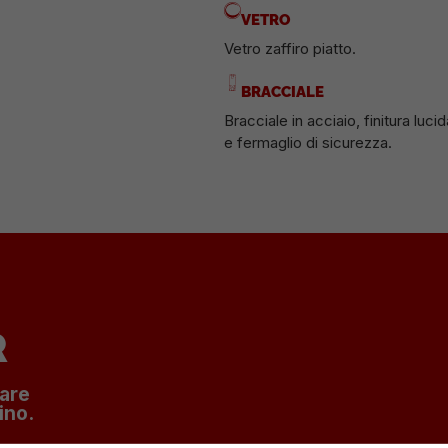
VETRO
Vetro zaffiro piatto.
BRACCIALE
Bracciale in acciaio, finitura lu
e fermaglio di sicurezza.
R
nare
ino.