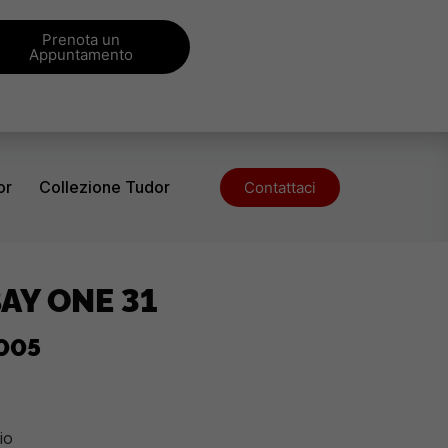
Prenota un
Appuntamento
or
Collezione Tudor
Contattaci
AY ONE 31
005
io