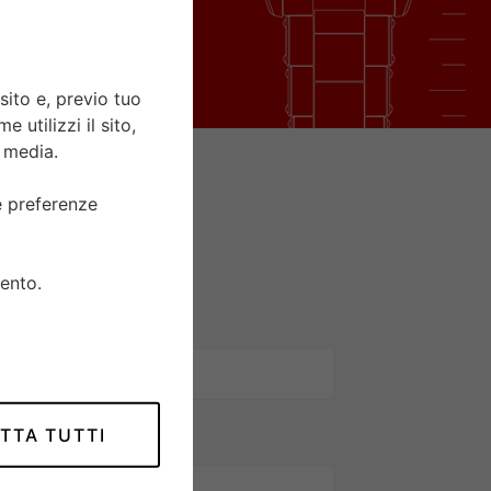
sito e, previo tuo
 utilizzi il sito,
l media.
ue preferenze
ento.
TTA TUTTI