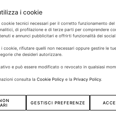
tilizza i cookie
a cookie tecnici necessari per il corretto funzionamento del 
litici, di profilazione e di terze parti per comprendere come
nuti e annunci pubblicitari e offrirti funzionalità dei socia
CONTATTACI
 i cookie, rifiutare quelli non necessari oppure gestire le t
egorie che desideri autorizzare.
SEI INTERESSATO?
ltativo e può essere modificato o revocato in qualsiasi mom
Cognome*
mazioni consulta la
Cookie Policy
e la
Privacy Policy
.
 NON
GESTISCI PREFERENZE
ACCE
ARI
Email*