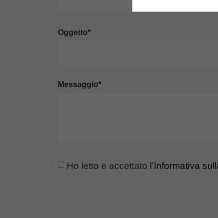
Oggetto*
Messaggio*
Ho letto e accettato
l’Informativa sul