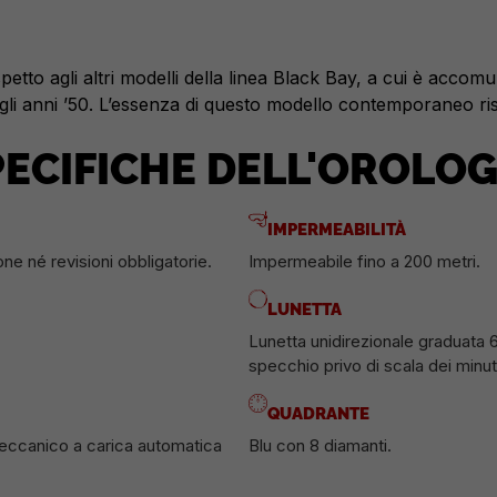
tto agli altri modelli della linea Black Bay, a cui è accomu
i anni ’50. L’essenza di questo modello contemporaneo risi
PECIFICHE DELL'OROLOG
IMPERMEABILITÀ
one né revisioni obbligatorie.
Impermeabile fino a 200 metri.
LUNETTA
Lunetta unidirezionale graduata 6
specchio privo di scala dei minut
QUADRANTE
eccanico a carica automatica
Blu con 8 diamanti.