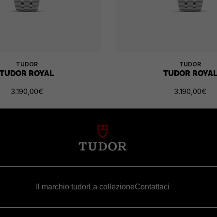
TUDOR
TUDOR
TUDOR ROYAL
TUDOR ROYA
3.190,00
€
3.190,00
€
Il marchio tudor
La collezione
Contattaci