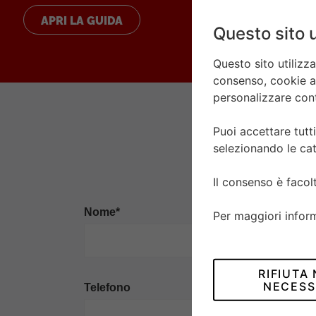
APRI LA GUIDA
Questo sito u
Questo sito utilizz
consenso, cookie ana
personalizzare conte
Puoi accettare tutti
selezionando le cat
Il consenso è faco
Nome*
Per maggiori infor
RIFIUTA
NECESS
Telefono