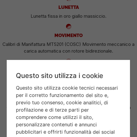
LUNETTA
Lunetta fissa in oro giallo massiccio.
MOVIMENTO
Calibri di Manifattura MT5201 (COSC) Movimento meccanico a
carica automatica con rotore bidirezionale.
QUADRANTE
Questo sito utilizza i cookie
Color champagne, indici con diamanti, piatto.
Questo sito utilizza cookie tecnici necessari
per il corretto funzionamento del sito e,
CORONA DI CARICA
previo tuo consenso, cookie analitici, di
Corona di carica a vite con la rosa TUDOR in rilievo. Acciaio
profilazione e di terze parti per
rivestito da uno strato di oro giallo di 0,1 mm.
comprendere come utilizzi il sito,
personalizzare contenuti e annunci
pubblicitari e offrirti funzionalità dei social
VETRO