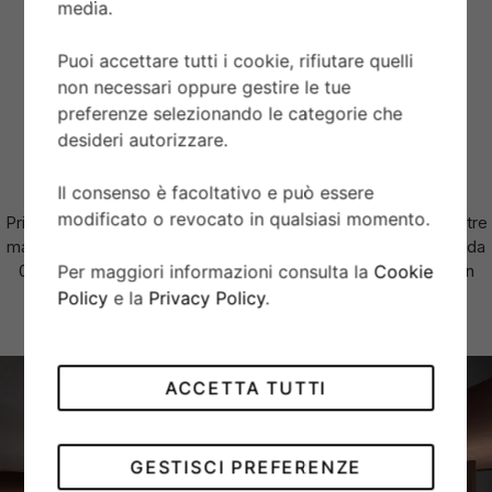
media.
Vetro zaffiro piatto.
Puoi accettare tutti i cookie, rifiutare quelli
non necessari oppure gestire le tue
AUTONOMIA
preferenze selezionando le categorie che
Autonomia di circa 70 ore.
desideri autorizzare.
BRACCIALE
Il consenso è facoltativo e può essere
modificato o revocato in qualsiasi momento.
Prime maglie centrali in acciaio o in oro giallo massiccio. Le altre
maglie centrali sono costituite da un’anima in acciaio rivestita da
0,2 mm di oro giallo. Chiusura pieghevole TUDOR “T-fit” con
Per maggiori informazioni consulta la
Cookie
fermaglio di sicurezza. Il logo sul fermaglio è realizzato.
Policy
e la
Privacy Policy
.
ACCETTA TUTTI
GESTISCI PREFERENZE