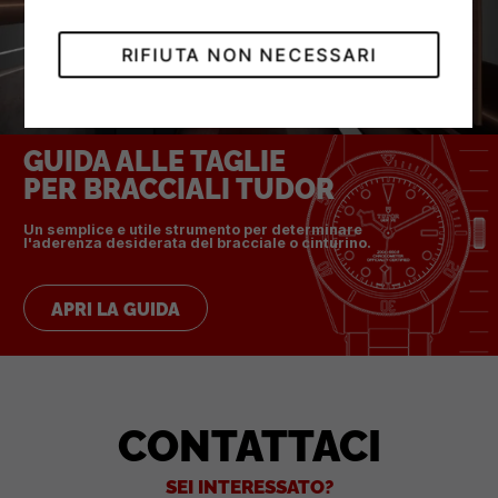
RIFIUTA NON NECESSARI
GUIDA ALLE TAGLIE
PER BRACCIALI TUDOR
Un semplice e utile strumento per determinare
l'aderenza desiderata del bracciale o cinturino.
APRI LA GUIDA
CONTATTACI
SEI INTERESSATO?