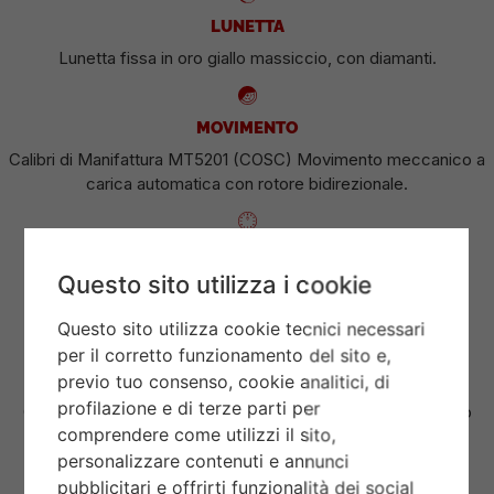
LUNETTA
Lunetta fissa in oro giallo massiccio, con diamanti.
MOVIMENTO
Calibri di Manifattura MT5201 (COSC) Movimento meccanico a
carica automatica con rotore bidirezionale.
QUADRANTE
Questo sito utilizza i cookie
Nero, indici con diamanti.
Questo sito utilizza cookie tecnici necessari
per il corretto funzionamento del sito e,
CORONA DI CARICA
previo tuo consenso, cookie analitici, di
profilazione e di terze parti per
Corona di carica a vite con la rosa TUDOR in rilievo. Acciaio
comprendere come utilizzi il sito,
rivestito da uno strato di oro giallo di 0,1 mm.
personalizzare contenuti e annunci
pubblicitari e offrirti funzionalità dei social