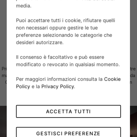
VETRO
media.
Vetro zaffiro piatto.
Puoi accettare tutti i cookie, rifiutare quelli
non necessari oppure gestire le tue
AUTONOMIA
preferenze selezionando le categorie che
Autonomia di circa 70 ore.
desideri autorizzare.
Il consenso è facoltativo e può essere
BRACCIALE
modificato o revocato in qualsiasi momento.
Prime maglie centrali in acciaio o in oro giallo massiccio. Le altre
maglie centrali sono costituite da un’anima in acciaio rivestita da
Per maggiori informazioni consulta la
Cookie
0,2 mm di oro giallo. Chiusura pieghevole TUDOR “T-fit” con
Policy
e la
Privacy Policy
.
fermaglio di sicurezza. Il logo sul fermaglio è realizzato.
ACCETTA TUTTI
GESTISCI PREFERENZE