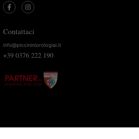
Contattaci
info@piccininiorologiai.it
+39 0376 222 190
Homepage
Privacy Policy
Cookie Policy