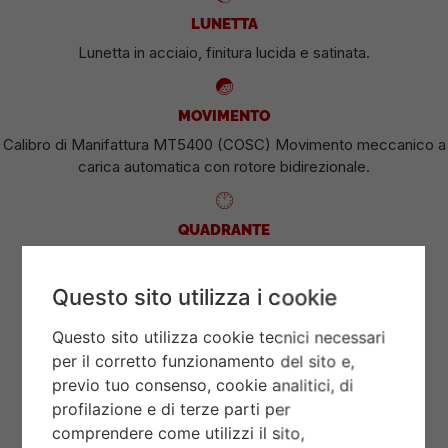
LUNETTA
Lunetta in acciaio, finitura lucida e satinata.
MOVIMENTO
Calibro di Manifattura MT5400 (COSC) Movimento meccanico a
carica automatica con rotore bidirezionale.
QUADRANTE
Blu con 8 diamanti.
Questo sito utilizza i cookie
Questo sito utilizza cookie tecnici necessari
CORONA DI CARICA
per il corretto funzionamento del sito e,
Corona di carica a vite con la rosa TUDOR in rilievo.
previo tuo consenso, cookie analitici, di
profilazione e di terze parti per
comprendere come utilizzi il sito,
VETRO