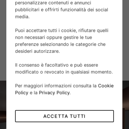
personalizzare contenuti e annunci
Vetro zaffiro piatto.
pubblicitari e offrirti funzionalità dei social
media.
AUTONOMIA
Puoi accettare tutti i cookie, rifiutare quelli
Autonomia di circa 70 ore.
non necessari oppure gestire le tue
preferenze selezionando le categorie che
BRACCIALE
desideri autorizzare.
Bracciale in acciaio, finitura lucida e satinata, con chiusura
Il consenso è facoltativo e può essere
pieghevole TUDOR “T-fit” e fermaglio di sicurezza.
modificato o revocato in qualsiasi momento.
Per maggiori informazioni consulta la
Cookie
Policy
e la
Privacy Policy
.
ACCETTA TUTTI