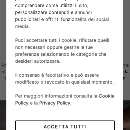
VETRO
comprendere come utilizzi il sito,
Vetro zaffiro piatto.
personalizzare contenuti e annunci
pubblicitari e offrirti funzionalità dei social
media.
AUTONOMIA
Autonomia di circa 70 ore.
Puoi accettare tutti i cookie, rifiutare quelli
non necessari oppure gestire le tue
preferenze selezionando le categorie che
BRACCIALE
desideri autorizzare.
Prime maglie centrali in acciaio o in oro giallo massiccio. Le altre
maglie centrali sono costituite da un’anima in acciaio rivestita da
Il consenso è facoltativo e può essere
0,2 mm di oro giallo. Chiusura pieghevole TUDOR “T-fit” con
modificato o revocato in qualsiasi momento.
fermaglio di sicurezza. Il logo sul fermaglio è realizzato.
Per maggiori informazioni consulta la
Cookie
Policy
e la
Privacy Policy
.
ACCETTA TUTTI