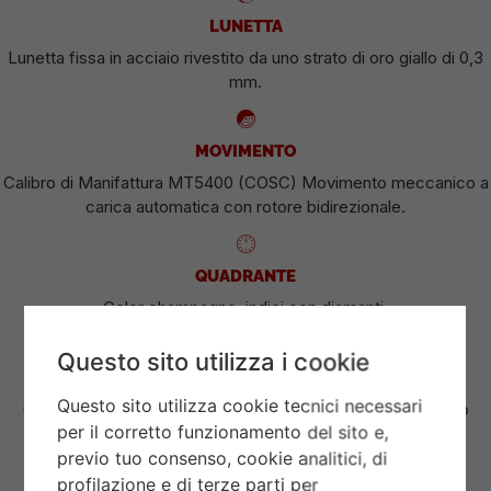
LUNETTA
Lunetta fissa in acciaio rivestito da uno strato di oro giallo di 0,3
mm.
MOVIMENTO
Calibro di Manifattura MT5400 (COSC) Movimento meccanico a
carica automatica con rotore bidirezionale.
QUADRANTE
Color champagne, indici con diamanti.
Questo sito utilizza i cookie
CORONA DI CARICA
Questo sito utilizza cookie tecnici necessari
Corona di carica a vite con la rosa TUDOR in rilievo. Acciaio
per il corretto funzionamento del sito e,
rivestito da uno strato di oro giallo di 0,1 mm.
previo tuo consenso, cookie analitici, di
profilazione e di terze parti per