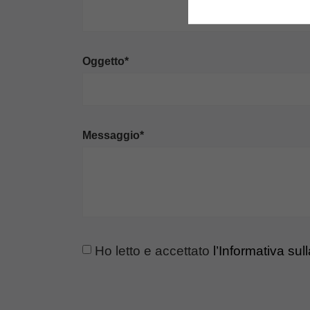
Oggetto*
Messaggio*
Ho letto e accettato
l’Informativa sul