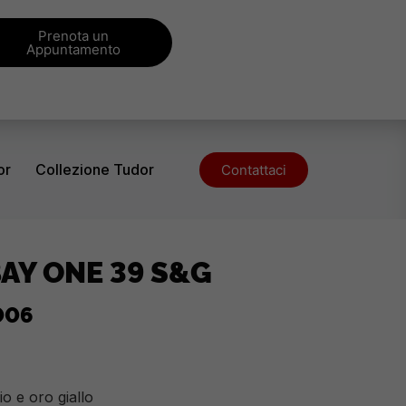
Prenota un
Appuntamento
or
Collezione Tudor
Contattaci
AY ONE 39 S&G
006
io e oro giallo