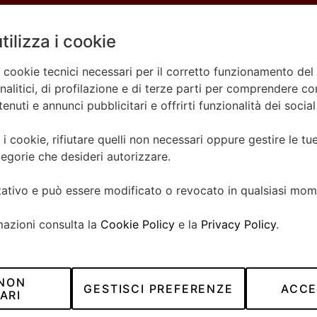
tilizza i cookie
a cookie tecnici necessari per il corretto funzionamento del 
litici, di profilazione e di terze parti per comprendere come
nuti e annunci pubblicitari e offrirti funzionalità dei socia
 i cookie, rifiutare quelli non necessari oppure gestire le t
CONTATTACI
egorie che desideri autorizzare.
SEI INTERESSATO?
ltativo e può essere modificato o revocato in qualsiasi mom
mazioni consulta la
Cookie Policy
e la
Privacy Policy
.
Cognome*
 NON
GESTISCI PREFERENZE
ACCE
ARI
Email*