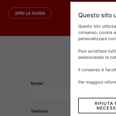
APRI LA GUIDA
Questo sito u
Questo sito utilizz
consenso, cookie ana
personalizzare conte
Puoi accettare tutti
selezionando le cat
Il consenso è faco
Per maggiori infor
Nome*
RIFIUTA
NECESS
Telefono