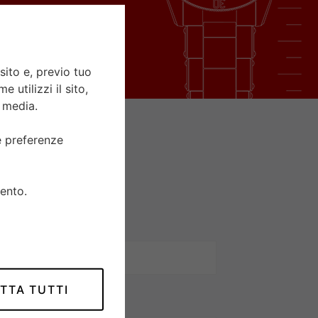
sito e, previo tuo
 utilizzi il sito,
l media.
ue preferenze
ento.
TTA TUTTI