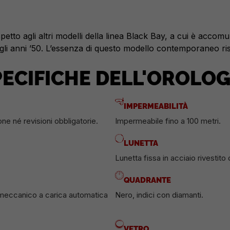
tto agli altri modelli della linea Black Bay, a cui è accomu
i anni ’50. L’essenza di questo modello contemporaneo risi
PECIFICHE DELL'OROLOG
IMPERMEABILITÀ
one né revisioni obbligatorie.
Impermeabile fino a 100 metri.
LUNETTA
Lunetta fissa in acciaio rivestito
QUADRANTE
meccanico a carica automatica
Nero, indici con diamanti.
VETRO