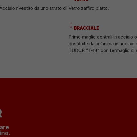
Acciaio rivestito da uno strato di
Vetro zaffiro piatto.
BRACCIALE
Prime maglie centrali in acciaio o
costituite da un’anima in acciaio 
TUDOR “T-fit” con fermaglio di si
R
nare
ino.