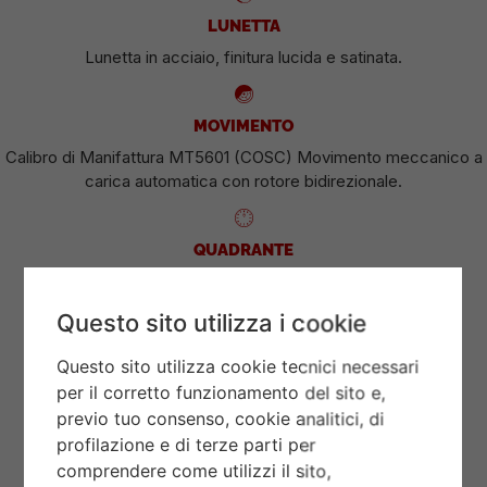
LUNETTA
Lunetta in acciaio, finitura lucida e satinata.
MOVIMENTO
Calibro di Manifattura MT5601 (COSC) Movimento meccanico a
carica automatica con rotore bidirezionale.
QUADRANTE
Color champagne chiaro con 8 diamanti.
Questo sito utilizza i cookie
Questo sito utilizza cookie tecnici necessari
CORONA DI CARICA
per il corretto funzionamento del sito e,
Corona di carica a vite con la rosa TUDOR in rilievo.
previo tuo consenso, cookie analitici, di
profilazione e di terze parti per
comprendere come utilizzi il sito,
VETRO