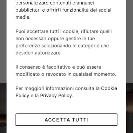
personalizzare contenuti e annunci
Vetro zaffiro piatto.
pubblicitari e offrirti funzionalità dei social
media.
AUTONOMIA
Puoi accettare tutti i cookie, rifiutare quelli
Autonomia di circa 70 ore.
non necessari oppure gestire le tue
preferenze selezionando le categorie che
BRACCIALE
desideri autorizzare.
Bracciale in acciaio, finitura lucida e satinata, con chiusura
Il consenso è facoltativo e può essere
pieghevole TUDOR “T-fit” e fermaglio di sicurezza.
modificato o revocato in qualsiasi momento.
Per maggiori informazioni consulta la
Cookie
Policy
e la
Privacy Policy
.
ACCETTA TUTTI