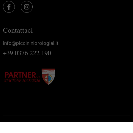
Contattaci
info@piccininiorologiai.it
+39 0376 222 190
Homepage
Privacy Policy
Cookie Policy