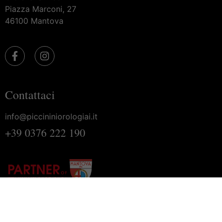
Piazza Marconi, 27
46100 Mantova
Contattaci
info@piccininiorologiai.it
+39 0376 222 190