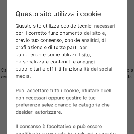
CASSA
Questo sito utilizza i cookie
Cassa in acciaio, 39 mm, finitura lucida e satinata.
Questo sito utilizza cookie tecnici necessari
per il corretto funzionamento del sito e,
LUNETTA
previo tuo consenso, cookie analitici, di
Lunetta fissa graduata 24 ore in acciaio satinato.
profilazione e di terze parti per
comprendere come utilizzi il sito,
MOVIMENTO
personalizzare contenuti e annunci
pubblicitari e offrirti funzionalità dei social
Calibro di Manifattura MT5652 (COSC) Movimento meccanico a
media.
carica automatica con rotore bidirezionale Architettura integrata.
Puoi accettare tutti i cookie, rifiutare quelli
QUADRANTE
non necessari oppure gestire le tue
Opalino, bombato.
preferenze selezionando le categorie che
desideri autorizzare.
Il consenso è facoltativo e può essere
CORONA DI CARICA
modificato o revocato in qualsiasi momento.