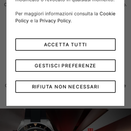
Corona di carica a vite in acciaio con la rosa TUDOR in rilievo.
Per maggiori informazioni consulta la
Cookie
Policy
e la
Privacy Policy
.
VETRO
Vetro zaffiro bombato.
ACCETTA TUTTI
AUTONOMIA
Autonomia di circa 70 ore.
GESTISCI PREFERENZE
BRACCIALE
Cinturino ibrido in caucciù e cuoio con chiusura pieghevole e
RIFIUTA NON NECESSARI
fermaglio di sicurezza in acciaio.