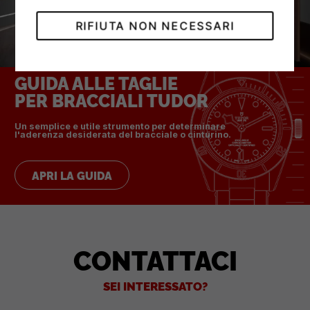
RIFIUTA NON NECESSARI
GUIDA ALLE TAGLIE
PER BRACCIALI TUDOR
Un semplice e utile strumento per determinare
l'aderenza desiderata del bracciale o cinturino.
APRI LA GUIDA
CONTATTACI
SEI INTERESSATO?