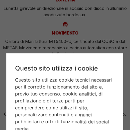
Lunetta girevole unidirezionale in acciaio con disco in alluminio
anodizzato bordeaux.
MOVIMENTO
Calibro di Manifattura MT5400-U, certificato dal COSC e dal
METAS Movimento meccanico a carica automatica con rotore
bidirezionale.
Questo sito utilizza i cookie
QUADRANTE
Questo sito utilizza cookie tecnici necessari
Bordeaux, bombato, con indici delle ore applicati.
per il corretto funzionamento del sito e,
previo tuo consenso, cookie analitici, di
profilazione e di terze parti per
CORONA DI CARICA
comprendere come utilizzi il sito,
Corona di carica a vite in acciaio con la rosa TUDOR in rilievo.
personalizzare contenuti e annunci
pubblicitari e offrirti funzionalità dei social
media.