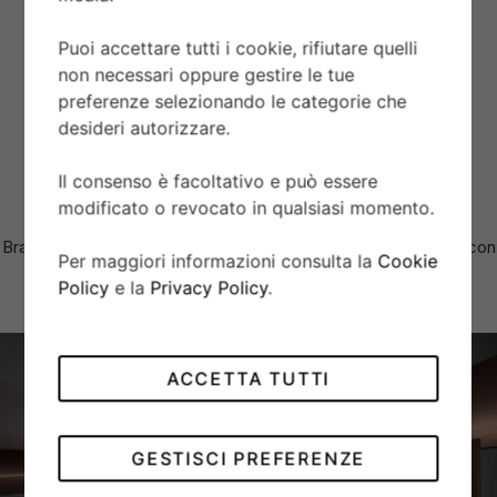
VETRO
Vetro zaffiro bombato.
Puoi accettare tutti i cookie, rifiutare quelli
non necessari oppure gestire le tue
preferenze selezionando le categorie che
AUTONOMIA
desideri autorizzare.
Autonomia di circa 70 ore.
Il consenso è facoltativo e può essere
modificato o revocato in qualsiasi momento.
BRACCIALE
Bracciale a cinque maglie in acciaio, finitura lucida e satinata, con
Per maggiori informazioni consulta la
Cookie
chiusura TUDOR “T-fit”.
Policy
e la
Privacy Policy
.
ACCETTA TUTTI
GESTISCI PREFERENZE