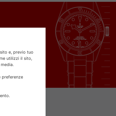
sito e, previo tuo
 utilizzi il sito,
l media.
ue preferenze
ento.