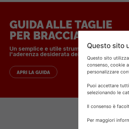
GUIDA ALLE TAGLIE
PER BRACCIALI TUDO
Questo sito u
Un semplice e utile strumento per determi
l'aderenza desiderata del bracciale o cintur
Questo sito utilizz
consenso, cookie ana
personalizzare conte
APRI LA GUIDA
Puoi accettare tutti
selezionando le cat
Il consenso è faco
Per maggiori infor