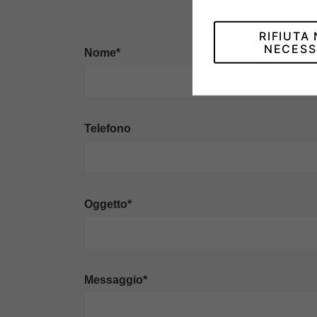
RIFIUTA
NECESS
Nome*
Telefono
Oggetto*
Messaggio*