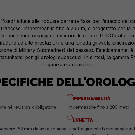
fixed” allude alle robuste barrette fisse per l’attacco del c
 francese. Impermeabile fino a 200 m, è progettato per la na
o che rende omaggio a decenni di orologi TUDOR al polso 
anifattura ad alte prestazioni e una lunetta girevole unidir
zione di Military Submariner) del passato. Esteticamente, è
 statunitensi per gli orologi subacquei. In sintesi, la gamm
organizzazioni militari.
PECIFICHE DELL'OROLOG
IMPERMEABILITÀ
one né revisioni obbligatorie.
Impermeabile fino a 200 metri.
LUNETTA
spessore, 52 mm da ansa ad ansa,
Lunetta girevole bidirezionale in