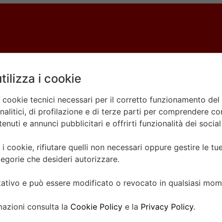
R
tilizza i cookie
nare
ino.
a cookie tecnici necessari per il corretto funzionamento del 
litici, di profilazione e di terze parti per comprendere come
nuti e annunci pubblicitari e offrirti funzionalità dei socia
 i cookie, rifiutare quelli non necessari oppure gestire le t
egorie che desideri autorizzare.
ltativo e può essere modificato o revocato in qualsiasi mom
CONTATTACI
mazioni consulta la
Cookie Policy
e la
Privacy Policy
.