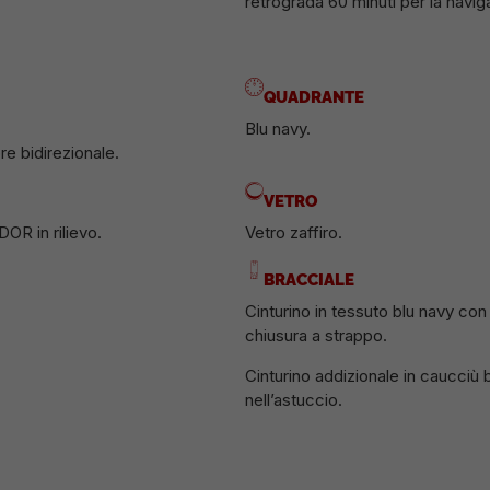
retrograda 60 minuti per la navig
QUADRANTE
Blu navy.
e bidirezionale.
VETRO
OR in rilievo.
Vetro zaffiro.
BRACCIALE
Cinturino in tessuto blu navy con 
chiusura a strappo.
Cinturino addizionale in caucciù b
nell’astuccio.