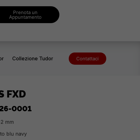
Prenota un
Appuntamento
or
Collezione Tudor
Contattaci
S FXD
26-0001
 42 mm
uto blu navy