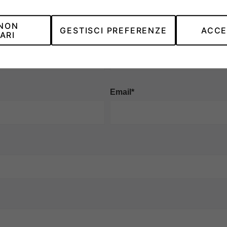
SEI INTERESSATO?
 NON
GESTISCI PREFERENZE
ACCE
ARI
Cognome*
Email*