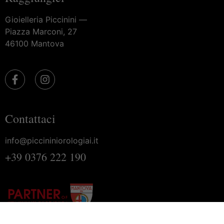
Gioielleria Piccinini —
Piazza Marconi, 27
46100 Mantova
Contattaci
info@piccininiorologiai.it
+39 0376 222 190