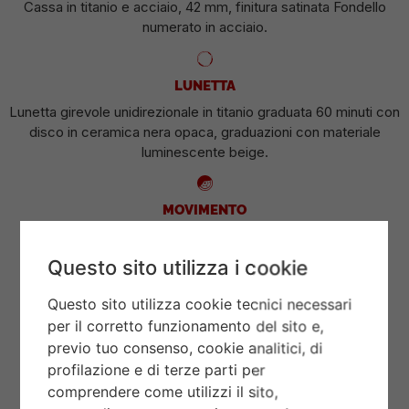
Cassa in titanio e acciaio, 42 mm, finitura satinata Fondello
numerato in acciaio.
LUNETTA
Lunetta girevole unidirezionale in titanio graduata 60 minuti con
disco in ceramica nera opaca, graduazioni con materiale
luminescente beige.
MOVIMENTO
Calibro di Manifattura MT5612-LHD (COSC) Movimento
meccanico a carica automatica con rotore bidirezionale.
Questo sito utilizza i cookie
Questo sito utilizza cookie tecnici necessari
QUADRANTE
per il corretto funzionamento del sito e,
Nero.
previo tuo consenso, cookie analitici, di
profilazione e di terze parti per
comprendere come utilizzi il sito,
CORONA DI CARICA