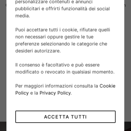
personalizzare contenuti e annunci
Corona di carica a vite in titanio a ore 9 con il logo TUDOR in
pubblicitari e offrirti funzionalità dei social
rilievo Valvola automatica per la fuoriuscita dell’elio a ore 3.
media.
VETRO
Puoi accettare tutti i cookie, rifiutare quelli
non necessari oppure gestire le tue
Vetro zaffiro.
preferenze selezionando le categorie che
desideri autorizzare.
AUTONOMIA
Il consenso è facoltativo e può essere
Autonomia di circa 70 ore.
modificato o revocato in qualsiasi momento.
BRACCIALE
Per maggiori informazioni consulta la
Cookie
Bracciale in titanio con chiusura pieghevole e fermaglio di
Policy
e la
Privacy Policy
.
sicurezza in acciaio, con sistema di prolunga sviluppato e
brevettato da TUDOR.
ACCETTA TUTTI