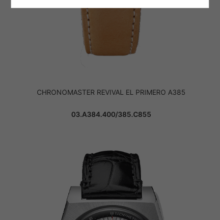
CHRONOMASTER REVIVAL EL PRIMERO A385
03.A384.400/385.C855