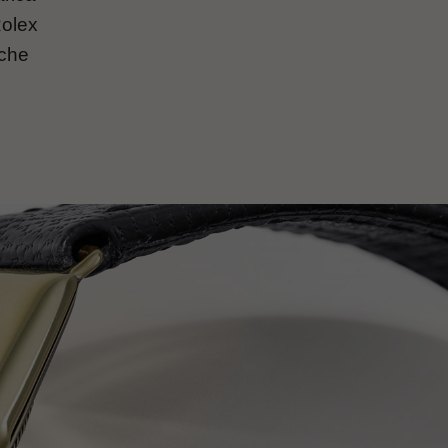
Rolex
nche