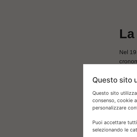
La
Nel 191
cronom
Montre
Questo sito u
dunque 
lo sta
Questo sito utilizz
dopo, 
consenso, cookie ana
sbalor
personalizzare conte
riuscit
Puoi accettare tutti
dell’O
selezionando le cat
tale pr