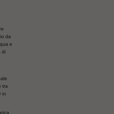
re
gio da
cqua e
 di
nale
 tra
 in
arica