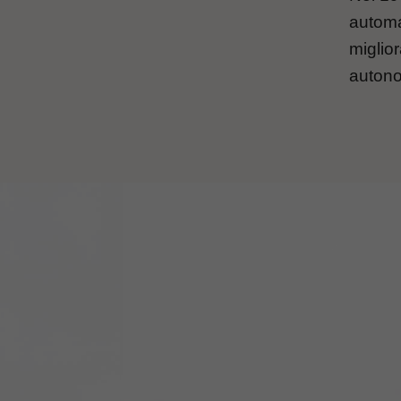
automat
miglio
autono