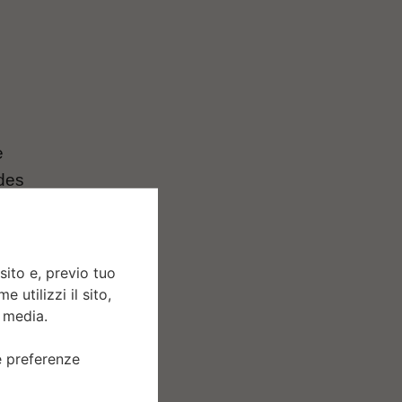
e
 des
mostra
tasca,
no
sito e, previo tuo
e
 utilizzi il sito,
ex è
l media.
ue preferenze
omento,
i