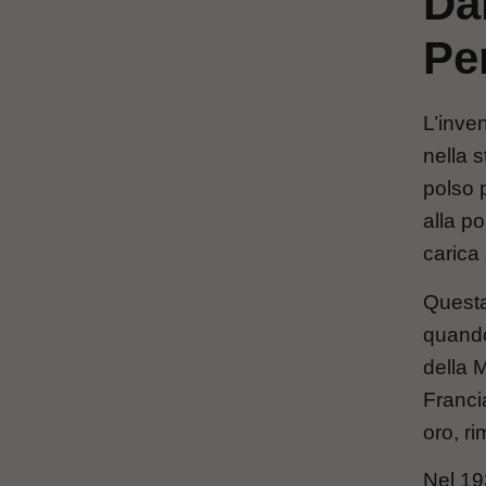
Dal
Pe
L’inve
nella s
polso 
alla po
carica 
Questa
quando
della M
Franci
oro, ri
Nel 19