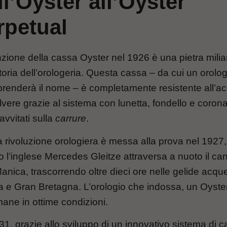
l’Oyster all’Oyster
rpetual
nzione della cassa Oyster nel 1926 è una pietra milia
toria dell’orologeria. Questa cassa – da cui un orolo
prenderà il nome – è completamente resistente all’a
lvere grazie al sistema con lunetta, fondello e corona
avvitati sulla
carrure
.
 rivoluzione orologiera è messa alla prova nel 1927,
 l’inglese Mercedes Gleitze attraversa a nuoto il ca
anica, trascorrendo oltre dieci ore nelle gelide acque
a e Gran Bretagna. L’orologio che indossa, un Oyster
mane in ottime condizioni.
31, grazie allo sviluppo di un innovativo sistema di c