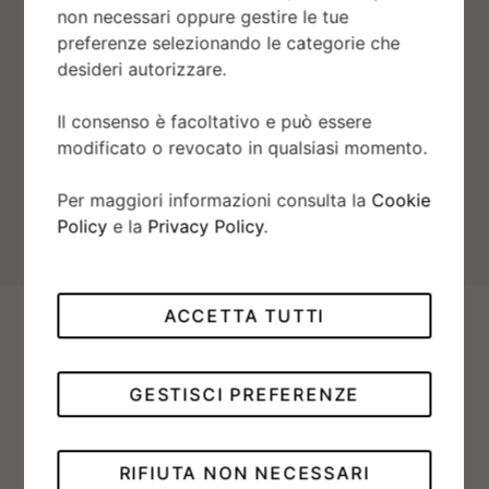
non necessari oppure gestire le tue
preferenze selezionando le categorie che
desideri autorizzare.
Il consenso è facoltativo e può essere
modificato o revocato in qualsiasi momento.
Per maggiori informazioni consulta la
Cookie
Policy
e la
Privacy Policy
.
Più di una certificazione:
ACCETTA TUTTI
una mentalità
Per estensione, tutti i componenti di un Rolex
GESTISCI PREFERENZE
possono essere qualificati come superlativi:
ciascuno di essi è infatti costantemente
sottoposto a rigidi controlli, dalla fase di
RIFIUTA NON NECESSARI