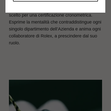
sviluppo all’assemblaggio finale. Ecco perché il
termine “superlativo” è ben più che il nome
scelto per una certificazione cronometrica.
Esprime la mentalità che contraddistingue ogni
singolo dipartimento dell’Azienda e anima ogni
collaboratore di Rolex, a prescindere dal suo
ruolo.