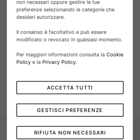
non necessari oppure gestire le tue
Grazie per il tuo interesse per gli orologi Rolex.
preferenze selezionando le categorie che
Inserisci il tuo messaggio e risponderemo
desideri autorizzare.
quanto prima
1
2
Il consenso è facoltativo e può essere
modificato o revocato in qualsiasi momento.
Per maggiori informazioni consulta la
Cookie
Policy
e la
Privacy Policy
.
ACCETTA TUTTI
Avanti
GESTISCI PREFERENZE
RIFIUTA NON NECESSARI