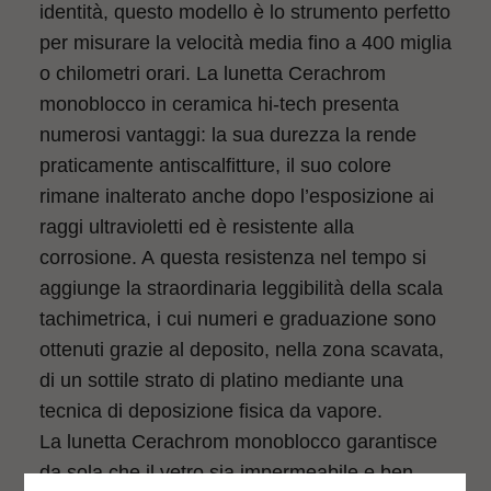
identità, questo modello è lo strumento perfetto
per misurare la velocità media fino a 400 miglia
o chilometri orari. La lunetta Cerachrom
monoblocco in ceramica hi‑tech presenta
numerosi vantaggi: la sua durezza la rende
praticamente antiscalfitture, il suo colore
rimane inalterato anche dopo l’esposizione ai
raggi ultravioletti ed è resistente alla
corrosione. A questa resistenza nel tempo si
aggiunge la straordinaria leggibilità della scala
tachimetrica, i cui numeri e graduazione sono
ottenuti grazie al deposito, nella zona scavata,
di un sottile strato di platino mediante una
tecnica di deposizione fisica da vapore.
La lunetta Cerachrom monoblocco garantisce
da sola che il vetro sia impermeabile e ben