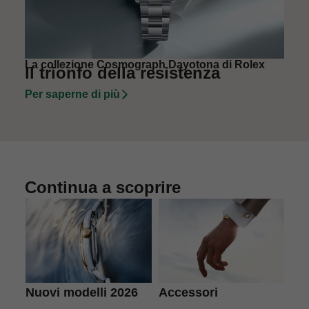
La collezione Cosmograph Dayotona di Rolex
Il trionfo della resistenza
Per saperne di più
Continua a scoprire
Accessori
L'a
Nuovi modelli 2026