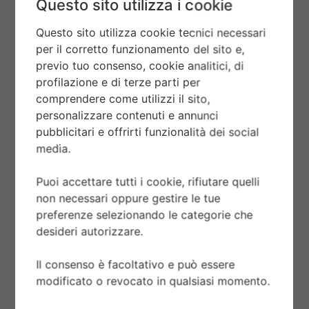
Questo sito utilizza i cookie
degli appositi strumenti Rolex. Col tempo la
zigrinatura si è trasformata in un elemento
Questo sito utilizza cookie tecnici necessari
estetico, un segno distintivo di Rolex
per il corretto funzionamento del sito e,
disponibile soltanto nelle preziose versioni
previo tuo consenso, cookie analitici, di
profilazione e di terze parti per
in oro. Lo Sky‑Dweller dispone di un
comprendere come utilizzi il sito,
meccanismo di interazione tra la lunetta
personalizzare contenuti e annunci
girevole, la corona di carica e il movimento: il
pubblicitari e offrirti funzionalità dei social
sistema Ring Command, che permette a chi
media.
indossa l’orologio di selezionare di volta in
volta le funzioni e di regolarle in modo
Puoi accettare tutti i cookie, rifiutare quelli
non necessari oppure gestire le tue
semplice, rapido e sicuro.
preferenze selezionando le categorie che
desideri autorizzare.
Il consenso è facoltativo e può essere
modificato o revocato in qualsiasi momento.