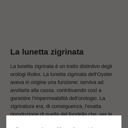
La lunetta zigrinata
La lunetta zigrinata è un tratto distintivo degli
orologi Rolex. La lunetta zigrinata dell’Oyster
aveva in origine una funzione: serviva ad
avvitarla alla cassa, contribuendo così a
garantire l’impermeabilità dell’orologio. La
zigrinatura era, di conseguenza, l’esatta
riproduzione di quella del fondello che, per le
stesse ragioni, veniva avvitato alla cassa con