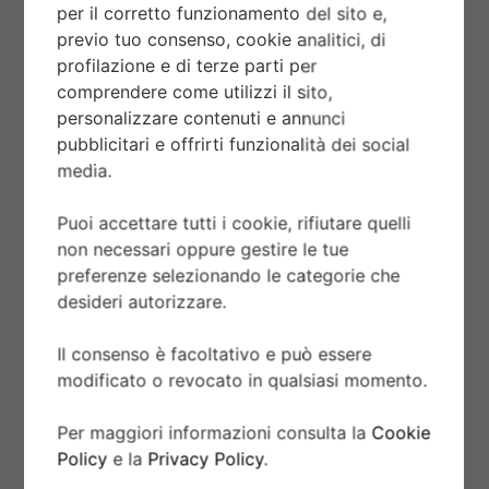
per il corretto funzionamento del sito e,
previo tuo consenso, cookie analitici, di
profilazione e di terze parti per
comprendere come utilizzi il sito,
personalizzare contenuti e annunci
pubblicitari e offrirti funzionalità dei social
media.
Oro giallo 18 ct
Puoi accettare tutti i cookie, rifiutare quelli
non necessari oppure gestire le tue
Disponendo di una fonderia propria, Rolex ha
preferenze selezionando le categorie che
sviluppato un savoir‑faire senza pari nella
desideri autorizzare.
produzione delle migliori leghe in oro 18 ct.
In funzione della proporzione di argento, rame,
Il consenso è facoltativo e può essere
modificato o revocato in qualsiasi momento.
platino o palladio che viene aggiunta, è
possibile ottenere diversi tipi di oro 18 ct:
Per maggiori informazioni consulta la
Cookie
giallo, rosa o bianco. Ognuno di essi è
Policy
e la
Privacy Policy
.
realizzato a partire da metalli estremamente