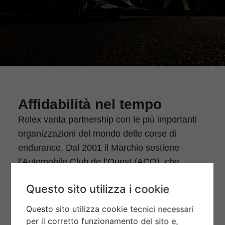
Affidabilità nel tempo
Rolex vanta partnership con le più importanti
organizzazioni del mondo delle corse di
endurance. Dal 2001 il Marchio sostiene
l’Automobile Club de l’Ouest (ACO), che
organizza la 24 Ore di Le Mans e sovrintende
Questo sito utilizza i cookie
al FIA World Endurance Championship (WEC),
il principale campionato internazionale di auto
Questo sito utilizza cookie tecnici necessari
sportive.
per il corretto funzionamento del sito e,